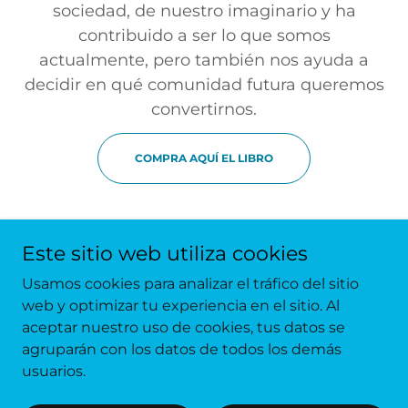
sociedad, de nuestro imaginario y ha
contribuido a ser lo que somos
actualmente, pero también nos ayuda a
decidir en qué comunidad futura queremos
convertirnos.
COMPRA AQUÍ EL LIBRO
Este sitio web utiliza cookies
Usamos cookies para analizar el tráfico del sitio
Copyright © 2026 Un Profe de Latín -
This work is licensed under
CC BY-NC-SA 4.0
web y optimizar tu experiencia en el sitio. Al
aceptar nuestro uso de cookies, tus datos se
agruparán con los datos de todos los demás
usuarios.
Con tecnología de