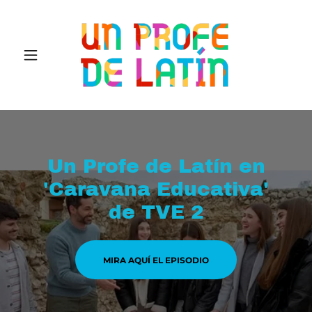
Un Profe de Latín en
'Caravana Educativa'
de TVE 2
MIRA AQUÍ EL EPISODIO