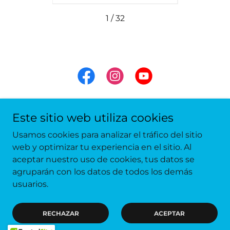
1 / 32
Este sitio web utiliza cookies
Usamos cookies para analizar el tráfico del sitio
Copyright © 2026 Un Profe de Latín -
This work is licensed under
CC BY-NC-SA 4.0
web y optimizar tu experiencia en el sitio. Al
aceptar nuestro uso de cookies, tus datos se
agruparán con los datos de todos los demás
usuarios.
Con tecnología de
RECHAZAR
ACEPTAR