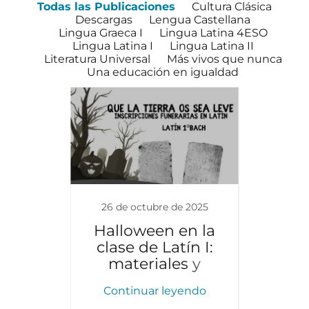
Todas las Publicaciones
Cultura Clásica
Descargas
Lengua Castellana
Lingua Graeca I
Lingua Latina 4ESO
Lingua Latina I
Lingua Latina II
Literatura Universal
Más vivos que nunca
Una educación en igualdad
e 2019
26 de octubre de 2025
20 d
00.
Halloween en la
Curric
clase de Latín I:
di
materiales y
propuestas
endo
Continuar leyendo
Con